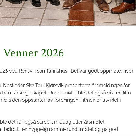
s Venner 2026
2026 ved Rensvik samfunnshus. Det var godt oppmøte, hvor
. Nestleder Siw Toril Kjørsvik presenterte årsmeldingen for
frem årsregnskapet. Under møtet ble det også vist en film
 siden oppstarten av foreningen. Filmen er utviklet i
ble det i år også servert middag etter årsmøtet.
m bidro til en hyggelig ramme rundt møtet og ga god