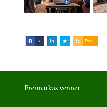
0
Feed
Freimarkas venner