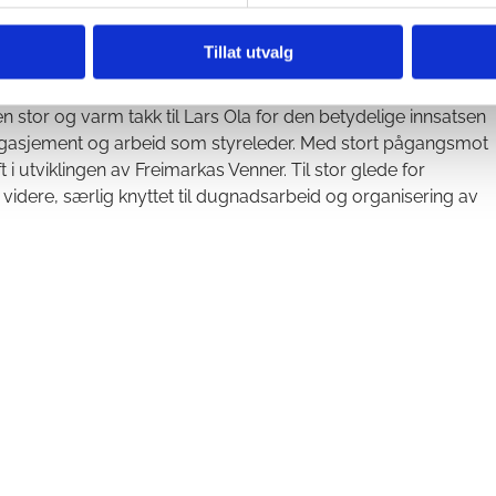
a som nærfriluftsområde.
Tillat utvalg
la Fiske valgte å ikke stille til gjenvalg som styreleder etter
en stor og varm takk til Lars Ola for den betydelige innsatsen
engasjement og arbeid som styreleder. Med stort pågangsmot
 i utviklingen av Freimarkas Venner. Til stor glede for
t videre, særlig knyttet til dugnadsarbeid og organisering av