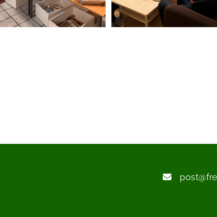
post@fr
