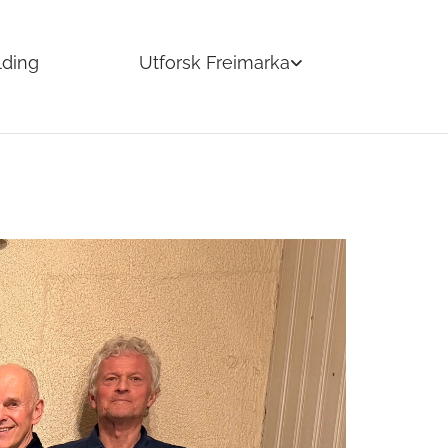
lding
Utforsk Freimarka