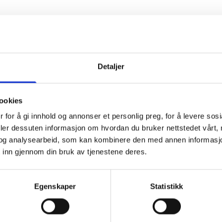
år for Freimarkas Venner. Organisasjonen markerte sitt 10-års
en gapahuk i september samlet både store og små til en
arka.
Detaljer
dstimer i arbeid med stier, klopper, gapahuker og andre
ookies
har vært det største prosjektet i 2025, gjennomført i godt
 for å gi innhold og annonser et personlig preg, for å levere sos
forening, Rensvik Velforening, Mellom AS og OnLinje AS.
deler dessuten informasjon om hvordan du bruker nettstedet vårt,
og analysearbeid, som kan kombinere den med annen informasjon d
 inn gjennom din bruk av tjenestene deres.
la Fiske mottok ildsjelprisen fra SpareBankstiftelsen
n var en anerkjennelse av den store frivillige innsatsen
imarka.
Egenskaper
Statistikk
25 rundt 490 medlemmer, noe som viser god støtte og