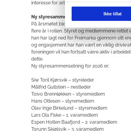
interesse for arbeidet med å utvikle Freimark
Ikke tillat
Ny styresammensetning
På årsmøtet ble det også valgt nytt styre. Lars O
flere år i rollen. Styret og medlemmene rettet 
han har lagt ned for Freimarka gjennom sitt 
og engasjement har han vært en viktig drivkraft
foreningen vil han fortsatt være aktiv i arbeide
dette.
Ny styresammensetning for 2026 er:
Siw Toril Kjørsvik – styreleder
Målfrid Gullstein – nestleder
Toivo Brennløkken – styremedlem
Hans Ottesen – styremedlem
Olav Inge Birkelund – styremedlem
Lars Ola Fiske – 1. varamedlem
Espen Holten Baafjord – 2. varamedlem
Torunn Skjølsvik – 3. varamedlem