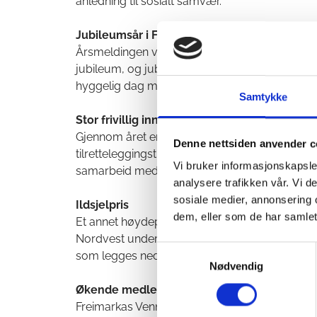
anledning til sosialt samvær.
Jubileumsår i Freimarka
Årsmeldingen viser at 2025 har vært et aktivt 
jubileum, og jubileumsfeiringen ved Furulund
hyggelig dag med aktiviteter og fellesskap i m
Samtykke
Stor frivillig innsats
Gjennom året er det lagt ned rundt 1830 dugna
Denne nettsiden anvender c
tilretteleggingstiltak. Kloppingen over Freiøya 
Vi bruker informasjonskapsler
samarbeid med frivillige, Ørnvika og Ånes Vel
analysere trafikken vår. Vi 
sosiale medier, annonsering 
Ildsjelpris
dem, eller som de har samlet
Et annet høydepunkt var at Leif Furre og Lars O
Nordvest under arrangement på Normoria. Prise
Samtykkevalg
som legges ned for å utvikle og ta vare på Fre
Nødvendig
Økende medlemsengasjement
Freimarkas Venner hadde ved utgangen av 20