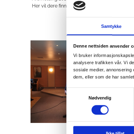
Her vil dere finne årsmelding 2019 klar for ne
Samtykke
Årsmelding 
Denne nettsiden anvender c
Vi bruker informasjonskapsler
analysere trafikken vår. Vi 
sosiale medier, annonsering 
dem, eller som de har samlet
Samtykkevalg
Nødvendig
Ikke tillat