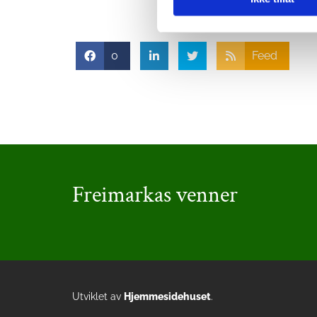
0
Feed
Freimarkas venner
Utviklet av
Hjemmesidehuset
.