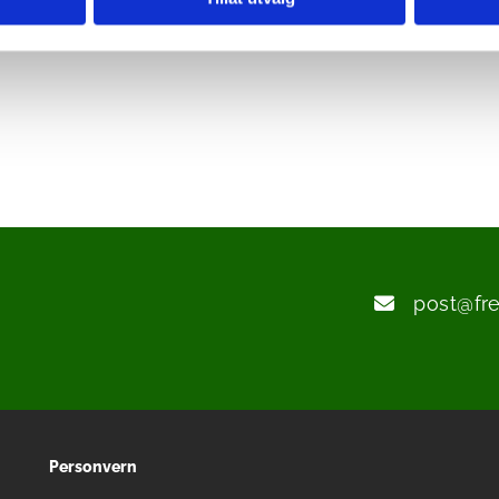
post@fr

Personvern