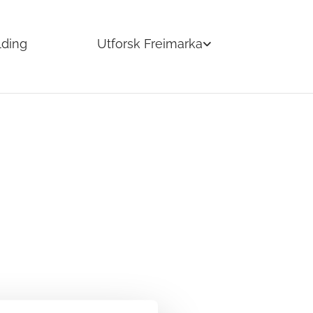
lding
Utforsk Freimarka